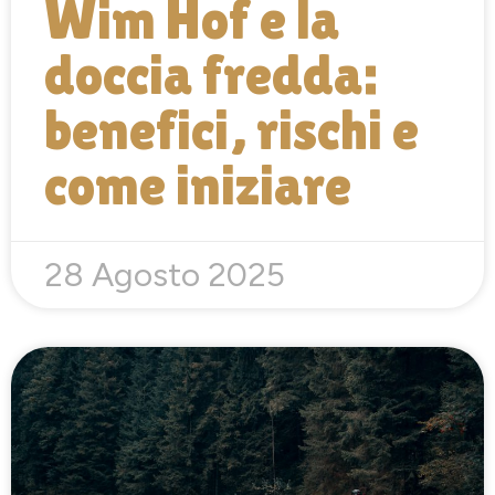
Wim Hof e la
doccia fredda:
benefici, rischi e
come iniziare
28 Agosto 2025