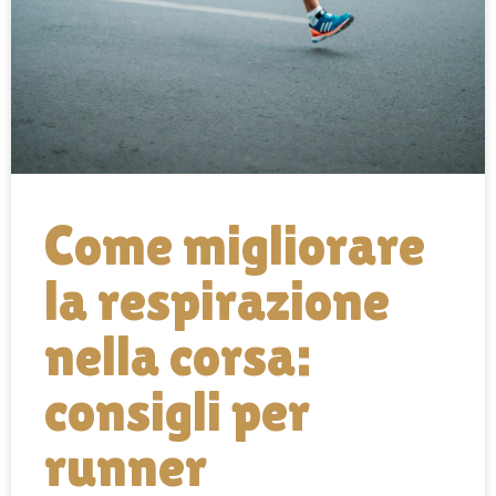
Come migliorare
la respirazione
nella corsa:
consigli per
runner