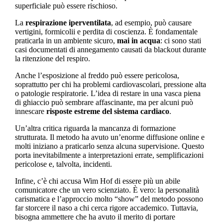
superficiale può essere rischioso.
La
respirazione iperventilata
, ad esempio, può causare
vertigini, formicolii e perdita di coscienza. È fondamentale
praticarla in un ambiente sicuro,
mai in acqua
: ci sono stati
casi documentati di annegamento causati da blackout durante
la ritenzione del respiro.
Anche l’esposizione al freddo può essere pericolosa,
soprattutto per chi ha problemi cardiovascolari, pressione alta
o patologie respiratorie. L’idea di restare in una vasca piena
di ghiaccio può sembrare affascinante, ma per alcuni può
innescare
risposte estreme del sistema cardiaco
.
Un’altra critica riguarda la mancanza di formazione
strutturata. Il metodo ha avuto un’enorme diffusione online e
molti iniziano a praticarlo senza alcuna supervisione. Questo
porta inevitabilmente a interpretazioni errate, semplificazioni
pericolose e, talvolta, incidenti.
Infine, c’è chi accusa Wim Hof di essere più un abile
comunicatore che un vero scienziato. È vero: la personalità
carismatica e l’approccio molto “show” del metodo possono
far storcere il naso a chi cerca rigore accademico. Tuttavia,
bisogna ammettere che ha avuto il merito di portare