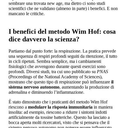
sembrare una trovata new age, ma dietro ci sono studi
scientifici che ne validano (almeno in parte) i benefici. E non
mancano le critiche.
I benefici del metodo Wim Hof: cosa
dice davvero la scienza?
Partiamo dal punto forte: la respirazione. La pratica prevede
una sequenza di respiri profondi seguiti da ritenzione, il tutto
in cicli ripetuti. Sembra semplice, ma i cambiamenti
fisiologici che avvengono durante questi esercizi sono
profondi. Diversi studi, tra cui uno pubblicato su
PNAS
(Proceedings of the National Academy of Sciences),
mostrano che questo tipo di respirazione può influenzare
il
sistema nervoso autonomo
, aumentando la produzione di
adrenalina e diminuendo l’infiammazione.
È stato dimostrato che i praticanti del metodo Wim Hof
riescono a
modulare la risposta immunitaria
in maniera
insolita: ad esempio, riescono a ridurre i sintomi indotti
artificialmente da tossine batteriche. Questo ha lasciato a
bocca aperta molti ricercatori, visto che si pensava che il
sistema nervoso autonomo non potesse essere influenzato