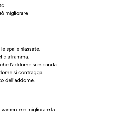
to.
uò migliorare
e spalle rilassate.
el diaframma.
o che l’addome si espanda.
ddome si contragga.
to dell’addome.
ivamente e migliorare la