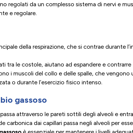
sono regolati da un complesso sistema di nervi e mu
nte e regolare.
ncipale della respirazione, che si contrae durante l’i
ti tra le costole, aiutano ad espandere e contrarre 
no i muscoli del collo e delle spalle, che vengono u
zata o durante l’esercizio fisico intenso.
bio gassoso
assa attraverso le pareti sottili degli alveoli e entra 
carbonica dai capillari passa negli alveoli per ess
gassoso
è essenziale per mantenere i livelli adeguat