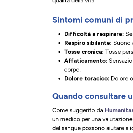
qualità della vita.
Sintomi comuni di pr
Difficoltà a respirare:
Sen
Respiro sibilante:
Suono a
Tosse cronica:
Tosse pers
Affaticamento:
Sensazion
corpo.
Dolore toracico:
Dolore o 
Quando consultare 
Come suggerito da
Humanita
un medico per una valutazione 
del sangue possono aiutare a ide